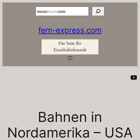
Zum
Suchen
Inhalt
springen
fern-express.com
Die Seite für
Eisenbahnfreunde
Yo
Bahnen in
Nordamerika – USA