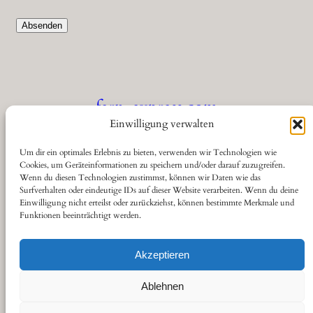
fern-express.com
Einwilligung verwalten
Die Seite für Eisenbahnfreunde
Um dir ein optimales Erlebnis zu bieten, verwenden wir Technologien wie
Cookies, um Geräteinformationen zu speichern und/oder darauf zuzugreifen.
Wenn du diesen Technologien zustimmst, können wir Daten wie das
Über
Datenschutz
Social
Surfverhalten oder eindeutige IDs auf dieser Website verarbeiten. Wenn du deine
Einwilligung nicht erteilst oder zurückziehst, können bestimmte Merkmale und
Funktionen beeinträchtigt werden.
Kontakt
Datenschutzerklärung
YouTube
Cookie-Richtlinie (EU)
Haftungsausschluss
Akzeptieren
Impressum
Ablehnen