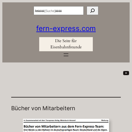
Zum
Suchen
Inhalt
springen
fern-express.com
Die Seite für
Eisenbahnfreunde
Yo
Bücher von Mitarbeitern