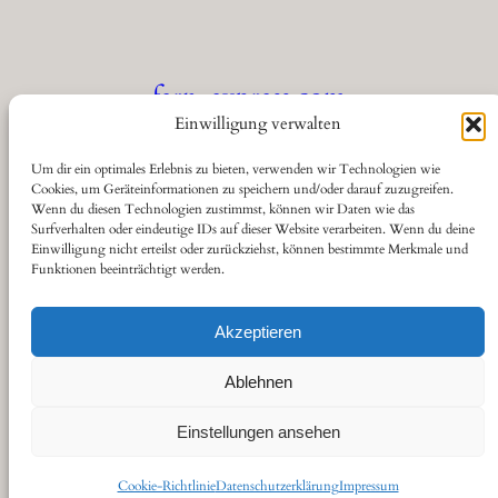
fern-express.com
Einwilligung verwalten
Die Seite für Eisenbahnfreunde
Um dir ein optimales Erlebnis zu bieten, verwenden wir Technologien wie
Cookies, um Geräteinformationen zu speichern und/oder darauf zuzugreifen.
Wenn du diesen Technologien zustimmst, können wir Daten wie das
Über
Datenschutz
Social
Surfverhalten oder eindeutige IDs auf dieser Website verarbeiten. Wenn du deine
Einwilligung nicht erteilst oder zurückziehst, können bestimmte Merkmale und
Funktionen beeinträchtigt werden.
Kontakt
Datenschutzerklärung
YouTube
Cookie-Richtlinie (EU)
Haftungsausschluss
Akzeptieren
Impressum
Ablehnen
Einstellungen ansehen
Gestaltet von
sitestoserve.de
Cookie-Richtlinie
Datenschutzerklärung
Impressum