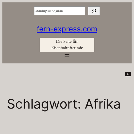
Zum
Suchen
Inhalt
springen
fern-express.com
Die Seite für
Eisenbahnfreunde
Yo
Schlagwort:
Afrika