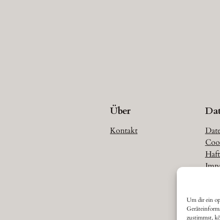
Über
Da
Kontakt
Date
Cook
Haft
Imp
Um dir ein op
Geräteinform
zustimmst, kö