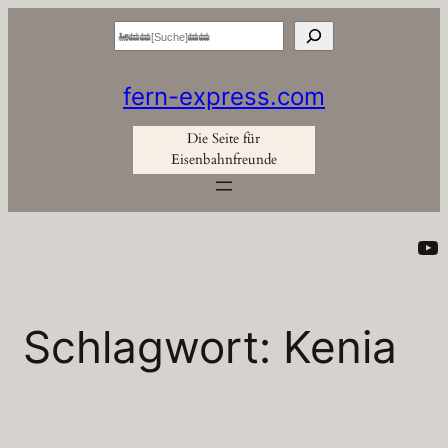
Zum
Suchen
Inhalt
springen
fern-express.com
Die Seite für
Eisenbahnfreunde
Yo
Schlagwort:
Kenia