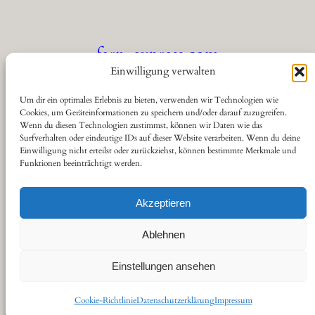
fern-express.com
Einwilligung verwalten
Die Seite für Eisenbahnfreunde
Um dir ein optimales Erlebnis zu bieten, verwenden wir Technologien wie
Cookies, um Geräteinformationen zu speichern und/oder darauf zuzugreifen.
Wenn du diesen Technologien zustimmst, können wir Daten wie das
Über
Datenschutz
Social
Surfverhalten oder eindeutige IDs auf dieser Website verarbeiten. Wenn du deine
Einwilligung nicht erteilst oder zurückziehst, können bestimmte Merkmale und
Funktionen beeinträchtigt werden.
Kontakt
Datenschutzerklärung
YouTube
Cookie-Richtlinie (EU)
Haftungsausschluss
Akzeptieren
Impressum
Ablehnen
Einstellungen ansehen
Gestaltet von
sitestoserve.de
Cookie-Richtlinie
Datenschutzerklärung
Impressum