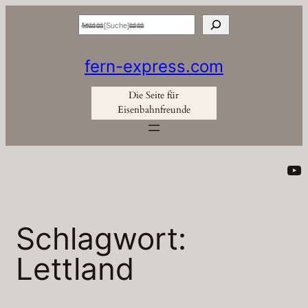
Zum
Suchen
Inhalt
springen
fern-express.com
Die Seite für
Eisenbahnfreunde
Yo
Schlagwort:
Lettland