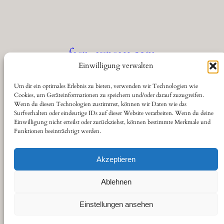
fern-express.com
Einwilligung verwalten
Die Seite für Eisenbahnfreunde
Um dir ein optimales Erlebnis zu bieten, verwenden wir Technologien wie
Cookies, um Geräteinformationen zu speichern und/oder darauf zuzugreifen.
Wenn du diesen Technologien zustimmst, können wir Daten wie das
Über
Datenschutz
Social
Surfverhalten oder eindeutige IDs auf dieser Website verarbeiten. Wenn du deine
Einwilligung nicht erteilst oder zurückziehst, können bestimmte Merkmale und
Funktionen beeinträchtigt werden.
Kontakt
Datenschutzerklärung
YouTube
Cookie-Richtlinie (EU)
Haftungsausschluss
Akzeptieren
Impressum
Ablehnen
Einstellungen ansehen
Gestaltet von
sitestoserve.de