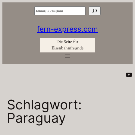
Zum
Suchen
Inhalt
springen
fern-express.com
Die Seite für
Eisenbahnfreunde
Yo
Schlagwort:
Paraguay