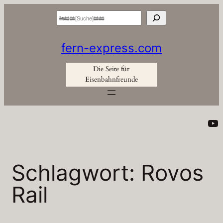
Zum
Suchen
Inhalt
springen
fern-express.com
Die Seite für
Eisenbahnfreunde
Yo
Schlagwort:
Rovos
Rail