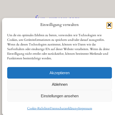
fern-express.com
Einwilligung verwalten
Die Seite für Eisenbahnfreunde
Um dir ein optimales Erlebnis zu bieten, verwenden wir Technologien wie
Cookies, um Geräteinformationen zu speichern und/oder darauf zuzugreifen.
Wenn du diesen Technologien zustimmst, können wir Daten wie das
Über
Datenschutz
Social
Surfverhalten oder eindeutige IDs auf dieser Website verarbeiten. Wenn du deine
Einwilligung nicht erteilst oder zurückziehst, können bestimmte Merkmale und
Funktionen beeinträchtigt werden.
Kontakt
Datenschutzerklärung
YouTube
Cookie-Richtlinie (EU)
Haftungsausschluss
Akzeptieren
Impressum
Ablehnen
Einstellungen ansehen
Gestaltet von
sitestoserve.de
Cookie-Richtlinie
Datenschutzerklärung
Impressum