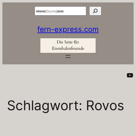
Zum
Suchen
Inhalt
springen
fern-express.com
Die Seite für
Eisenbahnfreunde
Yo
Schlagwort:
Rovos