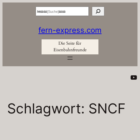
Zum
Suchen
Inhalt
springen
fern-express.com
Die Seite für
Eisenbahnfreunde
Yo
Schlagwort:
SNCF