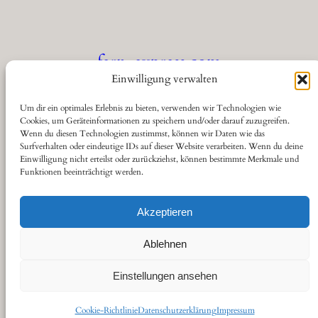
fern-express.com
Einwilligung verwalten
Die Seite für Eisenbahnfreunde
Um dir ein optimales Erlebnis zu bieten, verwenden wir Technologien wie
Cookies, um Geräteinformationen zu speichern und/oder darauf zuzugreifen.
Wenn du diesen Technologien zustimmst, können wir Daten wie das
Über
Datenschutz
Social
Surfverhalten oder eindeutige IDs auf dieser Website verarbeiten. Wenn du deine
Einwilligung nicht erteilst oder zurückziehst, können bestimmte Merkmale und
Funktionen beeinträchtigt werden.
Kontakt
Datenschutzerklärung
YouTube
Cookie-Richtlinie (EU)
Haftungsausschluss
Akzeptieren
Impressum
Ablehnen
Einstellungen ansehen
Gestaltet von
sitestoserve.de
Cookie-Richtlinie
Datenschutzerklärung
Impressum