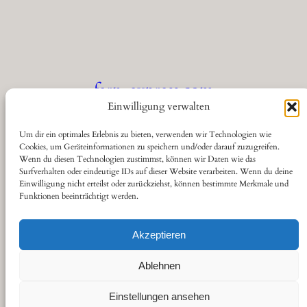
fern-express.com
Einwilligung verwalten
Die Seite für Eisenbahnfreunde
Um dir ein optimales Erlebnis zu bieten, verwenden wir Technologien wie
Cookies, um Geräteinformationen zu speichern und/oder darauf zuzugreifen.
Wenn du diesen Technologien zustimmst, können wir Daten wie das
Über
Datenschutz
Social
Surfverhalten oder eindeutige IDs auf dieser Website verarbeiten. Wenn du deine
Einwilligung nicht erteilst oder zurückziehst, können bestimmte Merkmale und
Funktionen beeinträchtigt werden.
Kontakt
Datenschutzerklärung
YouTube
Cookie-Richtlinie (EU)
Haftungsausschluss
Akzeptieren
Impressum
Ablehnen
Einstellungen ansehen
Gestaltet von
sitestoserve.de