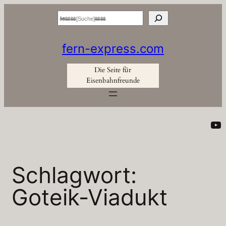
Zum
Suchen
Inhalt
springen
fern-express.com
Die Seite für
Eisenbahnfreunde
Yo
Schlagwort:
Goteik-Viadukt