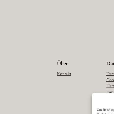
Über
Da
Kontakt
Date
Cook
Haft
Imp
Um dir ein op